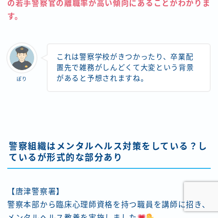
の若手警察官の離職率が高い傾向にあることがわかりま
す。
これは警察学校がきつかったり、卒業配
置先で雑務がしんどくて大変という背景
があると予想されますね。
ぽり
Follow Me
警察組織はメンタルヘルス対策をしている？し
ているが形式的な部分あり
【唐津警察署】
警察本部から臨床心理師資格を持つ職員を講師に招き、
メンタルヘルス教養を実施しました