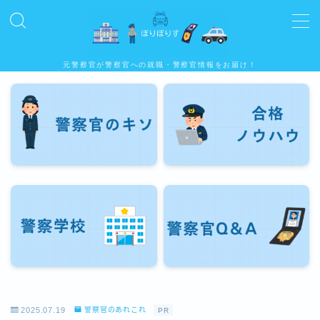
MENU
元警察官が警察官への就職・警察官情報をお届け！
警察官のキソ
公務員試験合格ノウハウ
警察学校
警察官Q&A
2025.07.19
警察官のあれこれ
PR