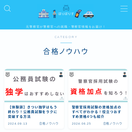
MENU
元警察官が警察官への就職・警察官情報をお届け！
CATEGORY
警察官のキソ
合格ノウハウ
公務員試験合格ノウハウ
警察学校
警察官Q&A
【体験談】きつい独学はもう
警察官採用試験の資格加点の
終わり！公務員試験をラクに
すべてがわかる！役立つおす
突破する方法
すめ資格4つも紹介
2024.09.13
合格ノウハウ
2024.06.25
合格ノウハウ